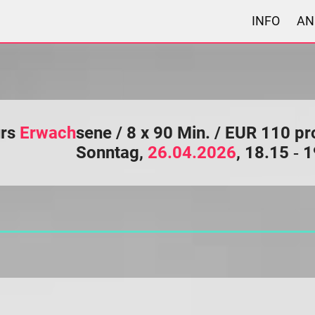
INFO
AN
urs
Erwach
sene / 8 x 90 Min. / EUR 110 p
Sonntag,
26.04.2026
, 18.15 ‑ 